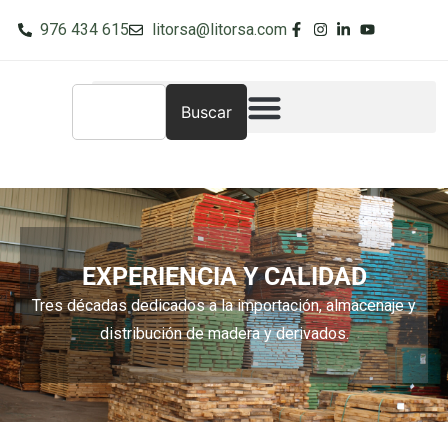
976 434 615
litorsa@litorsa.com
Buscar
 CALIDAD
rtación, almacenaje y
y derivados.